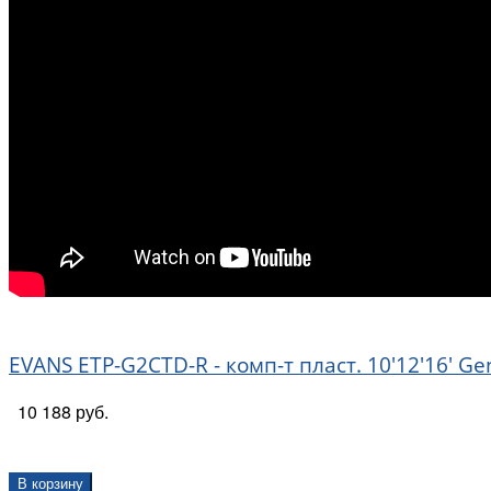
EVANS ETP-G2CTD-R - комп-т пласт. 10'12'16' G
10 188 руб.
В корзину