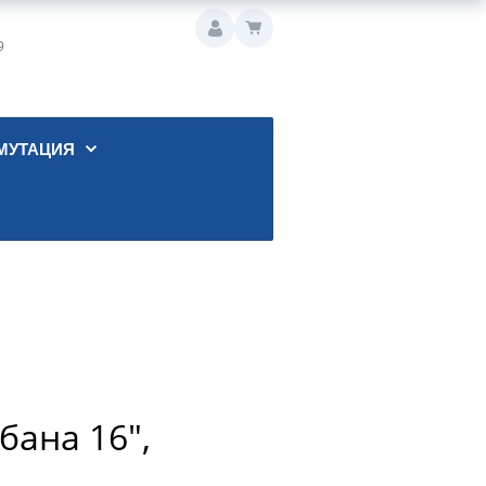
9
МУТАЦИЯ
бана 16",