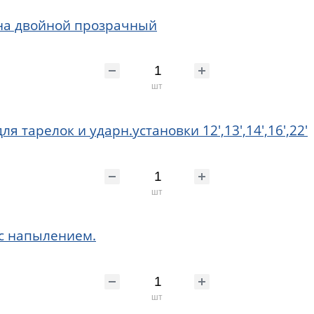
ана двойной прозрачный
шт
 тарелок и ударн.установки 12',13',14',16',22'
шт
 с напылением.
шт