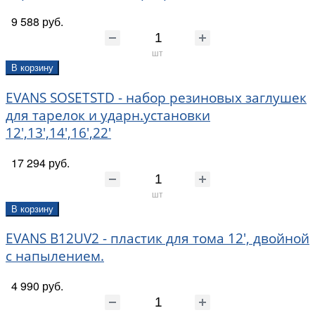
9 588 руб.
шт
В корзину
EVANS SOSETSTD - набор резиновых заглушек
для тарелок и ударн.установки
12',13',14',16',22'
17 294 руб.
шт
В корзину
EVANS B12UV2 - пластик для тома 12', двойной
с напылением.
4 990 руб.