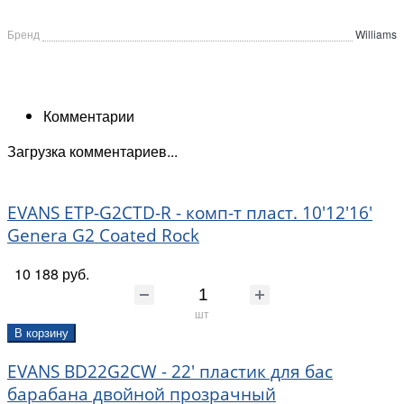
Бренд
Williams
Комментарии
Загрузка комментариев...
EVANS ETP-G2CTD-R - комп-т пласт. 10'12'16'
Genera G2 Coated Rock
10 188 руб.
шт
В корзину
EVANS BD22G2CW - 22' пластик для бас
барабана двойной прозрачный