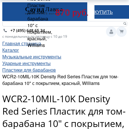
Пластик
870 руб.
для том-
КУПИТЬ
барабана
10" с
+7 (495) 648 65 34
покрытием,
с понедельника по пятницу с 10 до 19
красный,
Главная страница
Williams
Каталог
Музыкальные инструменты
Ударные инструменты
Пластики для барабанов
WCR2-10MIL-10K Density Red Series Пластик для том-
барабана 10" с покрытием, красный, Williams
WCR2-10MIL-10K Density
Red Series Пластик для том-
барабана 10" с покрытием,