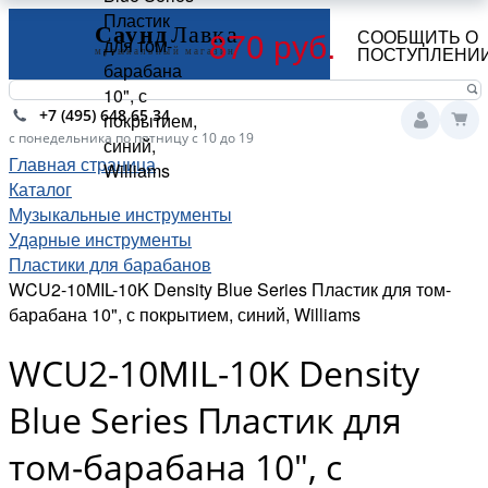
Пластик
870 руб.
СООБЩИТЬ О
для том-
ПОСТУПЛЕНИ
барабана
10", с
+7 (495) 648 65 34
покрытием,
с понедельника по пятницу с 10 до 19
синий,
Главная страница
Williams
Каталог
Музыкальные инструменты
Ударные инструменты
Пластики для барабанов
WCU2-10MIL-10K Density Blue Series Пластик для том-
барабана 10", с покрытием, синий, Williams
WCU2-10MIL-10K Density
Blue Series Пластик для
том-барабана 10", с