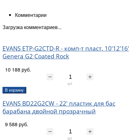
Комментарии
Загрузка комментариев...
EVANS ETP-G2CTD-R - комп-т пласт. 10'12'16'
Genera G2 Coated Rock
10 188 руб.
шт
В корзину
EVANS BD22G2CW - 22' пластик для бас
барабана двойной прозрачный
9 588 руб.
шт