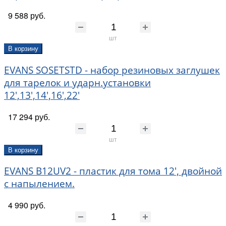
9 588 руб.
шт
В корзину
EVANS SOSETSTD - набор резиновых заглушек
для тарелок и ударн.установки
12',13',14',16',22'
17 294 руб.
шт
В корзину
EVANS B12UV2 - пластик для тома 12', двойной
с напылением.
4 990 руб.