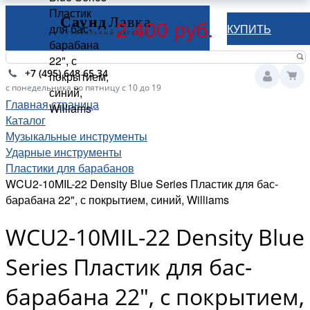
Пластик
2 400 руб.
для бас-
КУПИТЬ
барабана
22", с
+7 (495) 648 65 34
покрытием,
с понедельника по пятницу с 10 до 19
синий,
Главная страница
Williams
Каталог
Музыкальные инструменты
Ударные инструменты
Пластики для барабанов
WCU2-10MIL-22 Density Blue Series Пластик для бас-
барабана 22", с покрытием, синий, Williams
WCU2-10MIL-22 Density Blue
Series Пластик для бас-
барабана 22", с покрытием,