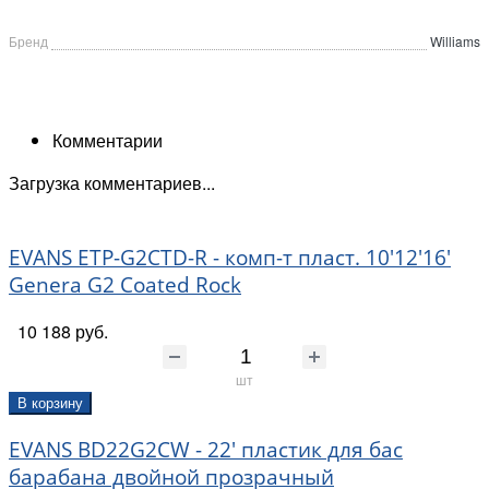
Бренд
Williams
Комментарии
Загрузка комментариев...
EVANS ETP-G2CTD-R - комп-т пласт. 10'12'16'
Genera G2 Coated Rock
10 188 руб.
шт
В корзину
EVANS BD22G2CW - 22' пластик для бас
барабана двойной прозрачный