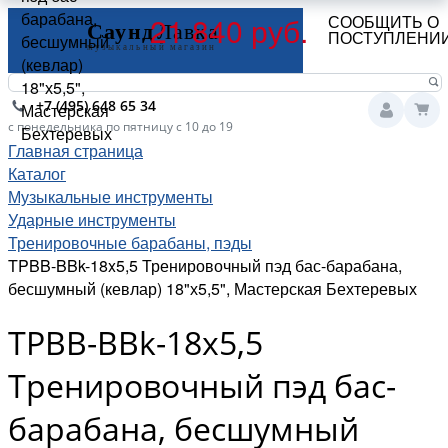
барабана,
21 840 руб.
СООБЩИТЬ О
ПОСТУПЛЕНИ
бесшумный
(кевлар)
18"х5,5",
+7 (495) 648 65 34
Мастерская
с понедельника по пятницу с 10 до 19
Бехтеревых
Главная страница
Каталог
Музыкальные инструменты
Ударные инструменты
Тренировочные барабаны, пэды
TPBB-BBk-18x5,5 Тренировочный пэд бас-барабана,
бесшумный (кевлар) 18"х5,5", Мастерская Бехтеревых
TPBB-BBk-18x5,5
Тренировочный пэд бас-
барабана, бесшумный