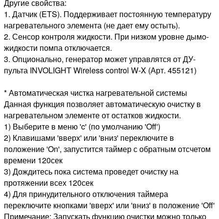
Другие свойства:
1. Датчик (ETS). Поддерживает постоянную температуру
нагревательного элемента (не дает ему остыть).
2. Сенсор контроля жидкости. При низком уровне дымо-
жидкости помпа отключается.
3. Опционально, генератор может управлятся от ДУ-
пульта INVOLIGHT Wireless control W-X (Арт. 455121)
* Автоматическая чистка нагревательной системы
Данная функция позволяет автоматическую очистку в
нагревательном элементе от остатков жидкости.
1) Выберите в меню 'c' (по умолчанию 'Off')
2) Клавишами 'вверх' или 'вниз' переключите в
положение 'On', запустится таймер с обратным отсчетом
времени 120сек
3) Дождитесь пока система проведет очистку на
протяжении всех 120сек
4) Для принудительного отключения таймера
переключите кнопками 'вверх' или 'вниз' в положение 'Off'
Примечание: Запускать функцию очистки можно только