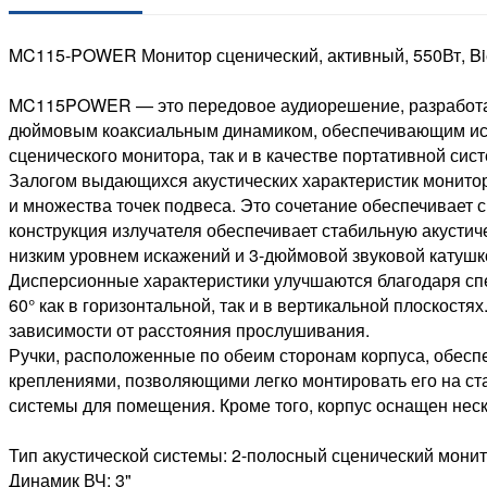
MC115-POWER Монитор сценический, активный, 550Вт, B
MC115POWER — это передовое аудиорешение, разработанн
дюймовым коаксиальным динамиком, обеспечивающим искл
сценического монитора, так и в качестве портативной си
Залогом выдающихся акустических характеристик монитор
и множества точек подвеса. Это сочетание обеспечивает
конструкция излучателя обеспечивает стабильную акустич
низким уровнем искажений и 3-дюймовой звуковой катушк
Дисперсионные характеристики улучшаются благодаря спе
60° как в горизонтальной, так и в вертикальной плоскос
зависимости от расстояния прослушивания.
Ручки, расположенные по обеим сторонам корпуса, обес
креплениями, позволяющими легко монтировать его на ста
системы для помещения. Кроме того, корпус оснащен нес
Тип акустической системы: 2-полосный сценический монит
Динамик ВЧ: 3"