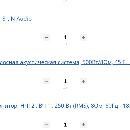
8", N-Audio
шт
ная акустическая система, 500Вт/8Ом, 45 Гц –
шт
тор, НЧ12', ВЧ 1', 250 Вт (RMS), 8Ом, 60Гц - 18