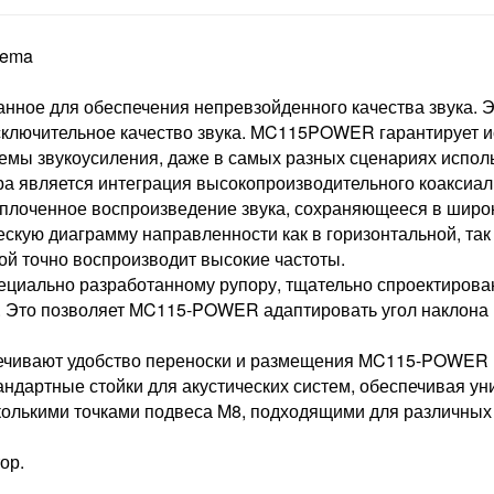
iema
ое для обеспечения непревзойденного качества звука. Э
ючительное качество звука. MC115POWER гарантирует искл
стемы звукоусиления, даже в самых разных сценариях испол
а является интеграция высокопроизводительного коаксиаль
 сплоченное воспроизведение звука, сохраняющееся в широ
ескую диаграмму направленности как в горизонтальной, так
ой точно воспроизводит высокие частоты.
циально разработанному рупору, тщательно спроектирован
тях. Это позволяет MC115-POWER адаптировать угол наклон
печивают удобство переноски и размещения MC115-POWER н
ндартные стойки для акустических систем, обеспечивая ун
колькими точками подвеса M8, подходящими для различных
ор.