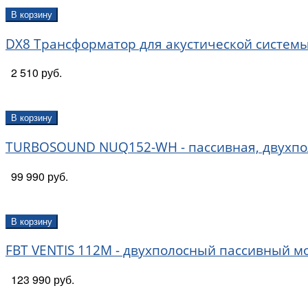
В корзину
DX8 Трансформатор для акустической системы 
2 510 руб.
В корзину
TURBOSOUND NUQ152-WH - пассивная, двухполос
99 990 руб.
В корзину
FBT VENTIS 112M - двухполосный пассивный мони
123 990 руб.