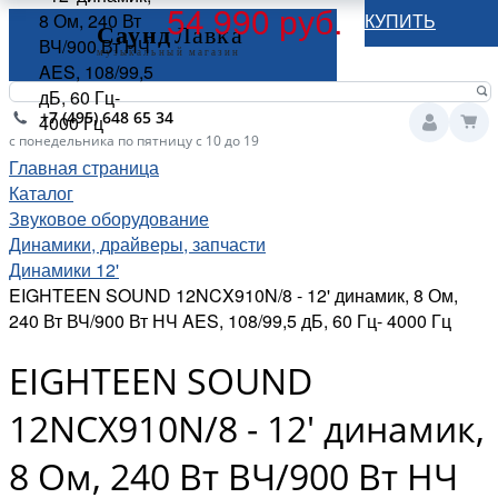
54 990 руб.
8 Ом, 240 Вт
КУПИТЬ
ВЧ/900 Вт НЧ
AES, 108/99,5
дБ, 60 Гц-
+7 (495) 648 65 34
4000 Гц
с понедельника по пятницу с 10 до 19
Главная страница
Каталог
Звуковое оборудование
Динамики, драйверы, запчасти
Динамики 12'
EIGHTEEN SOUND 12NCX910N/8 - 12' динамик, 8 Ом,
240 Вт ВЧ/900 Вт НЧ AES, 108/99,5 дБ, 60 Гц- 4000 Гц
EIGHTEEN SOUND
12NCX910N/8 - 12' динамик,
8 Ом, 240 Вт ВЧ/900 Вт НЧ