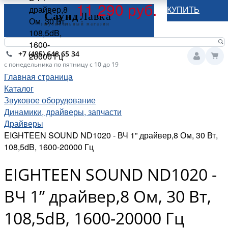
11 290 руб.
драйвер,8
КУПИТЬ
Ом, 30 Вт,
108,5dB,
1600-
+7 (495) 648 65 34
20000 Гц
с понедельника по пятницу с 10 до 19
Главная страница
Каталог
Звуковое оборудование
Динамики, драйверы, запчасти
Драйверы
EIGHTEEN SOUND ND1020 - ВЧ 1” драйвер,8 Ом, 30 Вт,
108,5dB, 1600-20000 Гц
EIGHTEEN SOUND ND1020 -
ВЧ 1” драйвер,8 Ом, 30 Вт,
108,5dB, 1600-20000 Гц