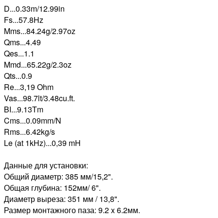
D...0.33m/12.99in
Fs...57.8Hz
Mms...84.24g/2.97oz
Qms...4.49
Qes...1.1
Mmd...65.22g/2.3oz
Qts...0.9
Re...3,19 Ohm
Vas...98.7lt/3.48cu.ft.
BI...9.13Tm
Cms...0.09mm/N
Rms...6.42kg/s
Le (at 1kHz)...0,39 mH
Данные для установки:
Общий диаметр: 385 мм/15,2".
Общая глубина: 152мм/ 6".
Диаметр выреза: 351 мм / 13,8".
Размер монтажного паза: 9.2 x 6.2мм.