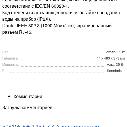
соответствии с IEC/EN 60320-1.
Код степени влагозащищённости: избегайте попадания
воды на прибор (IP2X).
Dante: IEEE 802.3 (1000 Мбит/сек), экранированный
разъём RJ-45.
Вес
около 5,2 кг
Габариты
44 х 483 х 373 мм
Мощность
макс. 35 Вт
Бренд
Sennheiser
Комментарии
Загрузка комментариев...
503105 EW 145 G3-A-X Беспроводная