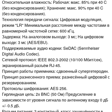
Относительная влажность: Рабочая: макс. 85% при 40 C
(без конденсирования); Хранение: макс. 90% при 40 C
(без конденсирования).
Технология передачи сигнала: Цифровая модуляция,
режим "LR" Минимальная расстояние между частотами в
равномерной частотной сетке: 600 кГц.
Задержка: На аналоговом выходе: 3 мс; На цифровом
выходе: 3 мс (AES/EBU).
Поддерживаемые аудио кодеки: SeDAC (Sennheiser
Digital Audio Codec).
Сетевой протокол: IEEE 802.3-2002 (10/100 Мбит/сек),
экранированный разъём RJ-45.
Принцип работы приемника: сдвоенный супергетеродин.
Принцип разнесенного приема: разнесённый цифровой с
резервированием.
Протоколы шифрования: AES 256.
Гирляндная цепь: 2x BNC (50 Ом) Предусиление в
зависимости от уровня сигнала по антенному входу 0 дБ
+/- 0.5 дБ.
Разъем питания: 3 контактный, класс защищённости в