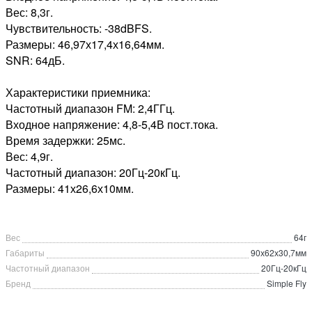
Вес: 8,3г.
Чувствительность: -38dBFS.
Размеры: 46,97х17,4х16,64мм.
SNR: 64дБ.
Характеристики приемника:
Частотный диапазон FM: 2,4ГГц.
Входное напряжение: 4,8-5,4В пост.тока.
Время задержки: 25мс.
Вес: 4,9г.
Частотный диапазон: 20Гц-20кГц.
Размеры: 41х26,6х10мм.
Вес
64г
Габариты
90х62х30,7мм
Частотный диапазон
20Гц-20кГц
Бренд
Simple Fly