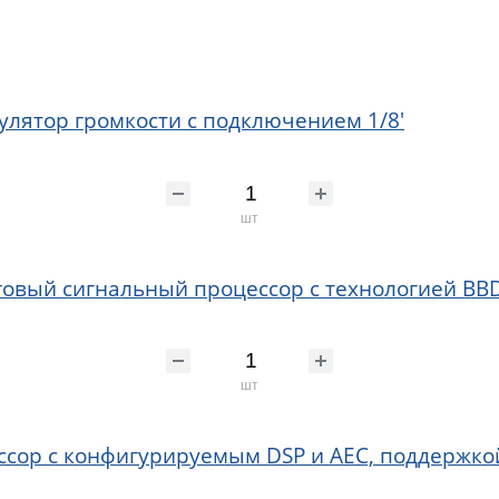
гулятор громкости с подключением 1/8'
шт
говый сигнальный процессор с технологией BB
шт
ссор с конфигурируемым DSP и AEC, поддержко