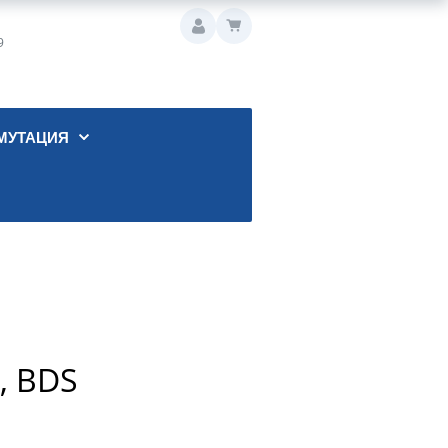
9
МУТАЦИЯ
, BDS