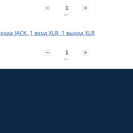
шт
хода JACK, 1 вход XLR, 1 выход XLR
шт