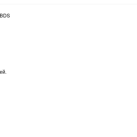
, BDS
ей.