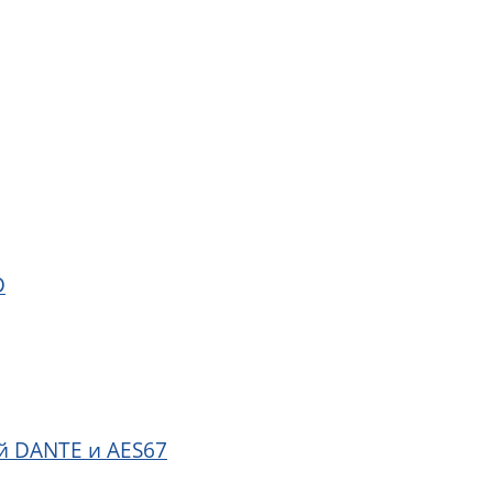
D
й DANTE и AES67