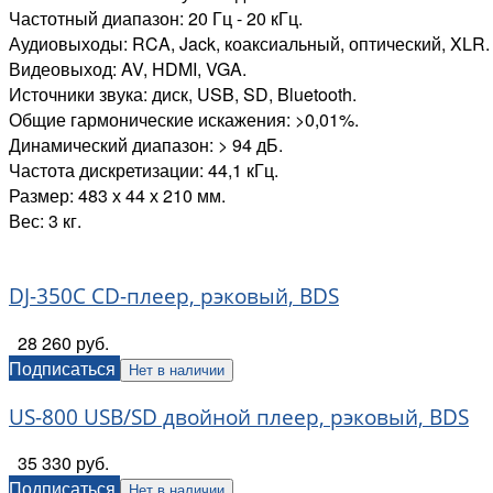
Частотный диапазон: 20 Гц - 20 кГц.
Аудиовыходы: RCA, Jack, коаксиальный, оптический, XLR.
Видеовыход: AV, HDMI, VGA.
Источники звука: диск, USB, SD, Bluetooth.
Общие гармонические искажения: >0,01%.
Динамический диапазон: > 94 дБ.
Частота дискретизации: 44,1 кГц.
Размер: 483 х 44 х 210 мм.
Вес: 3 кг.
DJ-350C CD-плеер, рэковый, BDS
28 260 руб.
Подписаться
Нет в наличии
US-800 USB/SD двойной плеер, рэковый, BDS
35 330 руб.
Подписаться
Нет в наличии