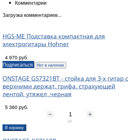
Комментарии
Загрузка комментариев...
HGS-ME Подставка компактная для
электрогитары Hohner
4 970 руб.
Подписаться
Нет в наличии
ONSTAGE GS7321BT - стойка для 3-х гитар с
верхними держат. грифа, страхующей
лентой, утяжел ,черная
5 360 руб.
шт
В корзину