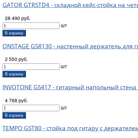
GATOR GTRSTD4 - складной кейс-стойка на че
On-Stage (
33
)
Ortega (
13
)
28 490 руб.
Planet Waves (
2
)
шт
Proel (
6
)
Soundking (
17
)
В корзину
Stay (
8
)
ONSTAGE GS8130 - настенный держатель для 
Superfix (
12
)
Tempo (
5
)
2 550 руб.
Мозеръ (
4
)
шт
В корзину
INVOTONE GS417 - гитарный напольный стенд 
4 768 руб.
шт
В корзину
TEMPO GST80 - стойка под гитару с держателе