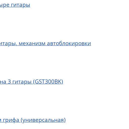
тыре гитары
гитары, механизм автоблокировки
на 3 гитары (GST300BK)
м грифа (универсальная)