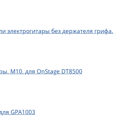
ли электрогитары без держателя грифа.
ры, М10, для OnStage DT8500
 для GPA1003