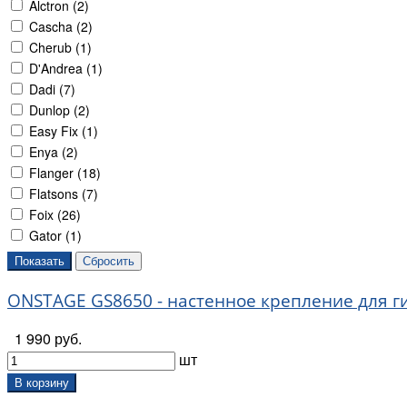
Alctron (
2
)
Cascha (
2
)
Cherub (
1
)
D'Andrea (
1
)
Dadi (
7
)
Dunlop (
2
)
Easy Fix (
1
)
Enya (
2
)
Flanger (
18
)
Flatsons (
7
)
Foix (
26
)
Gator (
1
)
Guider (
1
)
Guitto (
19
)
ONSTAGE GS8650 - настенное крепление для г
Hampi (
1
)
Hohner (
4
)
1 990 руб.
Invotone (
1
)
шт
Konig & Meyer (
26
)
Lutner (
8
)
В корзину
Musedo (
1
)