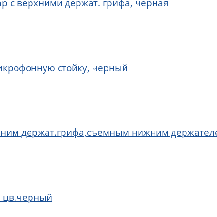
ар с верхними держат. грифа, черная
микрофонную стойку, черный
ерхним держат.грифа,съемным нижним держател
, цв.черный