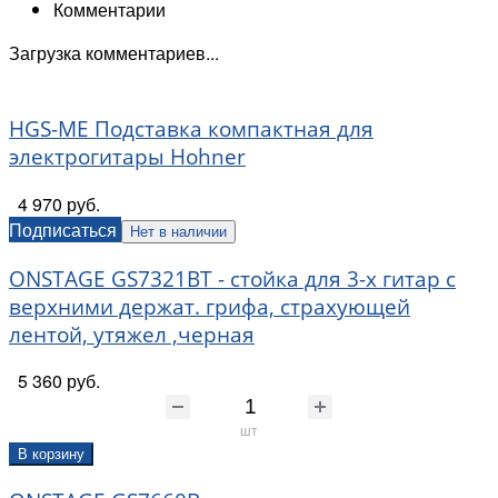
Комментарии
Загрузка комментариев...
HGS-ME Подставка компактная для
электрогитары Hohner
4 970 руб.
Подписаться
Нет в наличии
ONSTAGE GS7321BT - стойка для 3-х гитар с
верхними держат. грифа, страхующей
лентой, утяжел ,черная
5 360 руб.
шт
В корзину