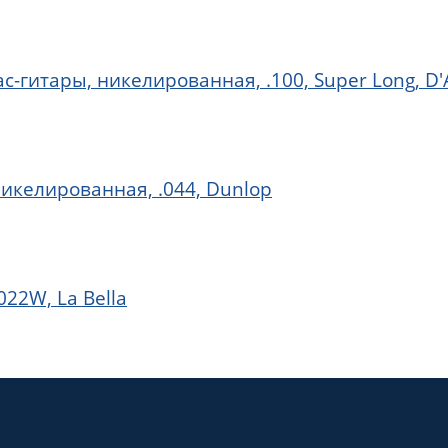
с-гитары, никелированная, .100, Super Long, D'
икелированная, .044, Dunlop
22W, La Bella