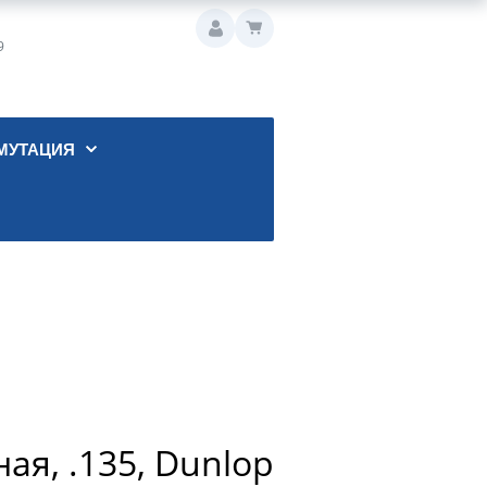
9
МУТАЦИЯ
ая, .135, Dunlop