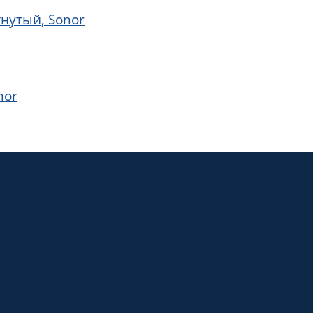
гнутый, Sonor
nor