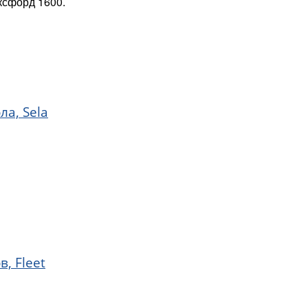
ксфорд 1600.
а, Sela
, Fleet