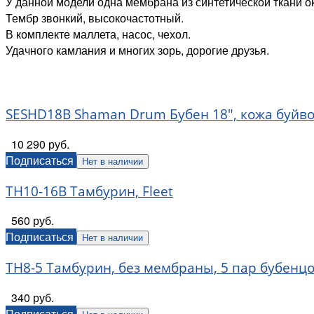
У данной модели одна мембрана из синтетической ткани о
Тембр звонкий, высокочастотный.
В комплекте маллета, насос, чехол.
Удачного камлания и многих зорь, дорогие друзья.
SESHD18B Shaman Drum Бубен 18", кожа буйвол
10 290 руб.
Подписаться
Нет в наличии
TH10-16B Тамбурин, Fleet
560 руб.
Подписаться
Нет в наличии
TH8-5 Тамбурин, без мембраны, 5 пар бубенцов
340 руб.
Подписаться