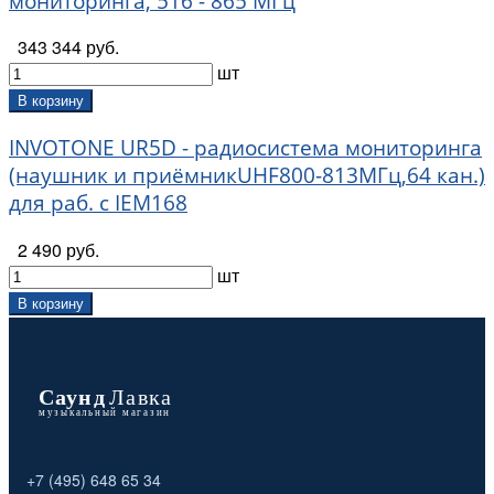
мониторинга, 516 - 865 МГц
343 344 руб.
шт
В корзину
INVOTONE UR5D - радиосистема мониторинга
(наушник и приёмникUHF800-813МГц,64 кан.)
для раб. с IEM168
2 490 руб.
шт
В корзину
+7 (495) 648 65 34