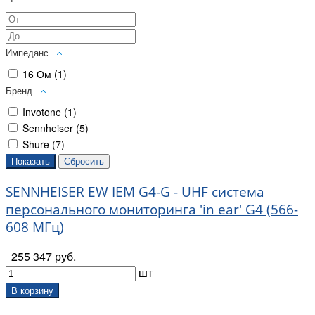
Импеданс
16 Ом (
1
)
Бренд
Invotone (
1
)
Sennheiser (
5
)
Shure (
7
)
SENNHEISER EW IEM G4-G - UHF система
персонального мониторинга 'in ear' G4 (566-
608 МГц)
255 347 руб.
шт
В корзину