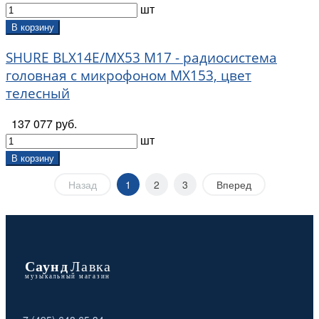
шт
В корзину
SHURE BLX14E/MX53 M17 - радиосистема
головная с микрофоном MX153, цвет
телесный
137 077 руб.
шт
В корзину
Назад
1
2
3
Вперед