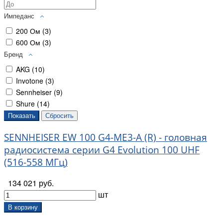
Импеданс
200 Ом (
3
)
600 Ом (
3
)
Бренд
AKG (
10
)
Invotone (
3
)
Sennheiser (
9
)
Shure (
14
)
SENNHEISER EW 100 G4-ME3-A (R) - головная
радиосистема серии G4 Evolution 100 UHF
(516-558 МГц)
134 021 руб.
шт
В корзину