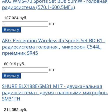
AKG WMS470 Sports Set BD8 50mW - головная
радиосистема (570.1-600.5МГц)
127 024 руб.
шт
В корзину
AKG Perception Wireless 45 Sports Set BD B1 -
радиосистема головная , микрофон C544L,
приёмник SR45
60 919 руб.
шт
В корзину
SHURE BLX188E/SM31 M17 - двухканальная
радиосистема с двумя головными микрофон.
SM31FH
214 352 руб.