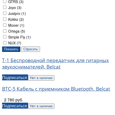
GTRS (
3
)
Joyo (
3
)
Justpro (
1
)
Kokko (
2
)
Mooer (
1
)
Ortega (
5
)
Simple Fly (
1
)
NUX (
7
)
T-1 Беспроводной передатчик для гитарных
звукоснимателей, Belcat
Подписаться
Нет в наличии
BTC-5 Кабель с приемником Bluetooth, Belcat
2 780 руб.
Подписаться
Нет в наличии