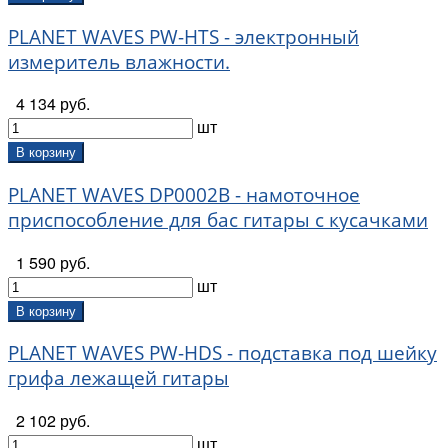
PLANET WAVES PW-HTS - электронный
измеритель влажности.
4 134 руб.
шт
В корзину
PLANET WAVES DP0002B - намоточное
приспособление для бас гитары с кусачками
1 590 руб.
шт
В корзину
PLANET WAVES PW-HDS - подставка под шейку
грифа лежащей гитары
2 102 руб.
шт