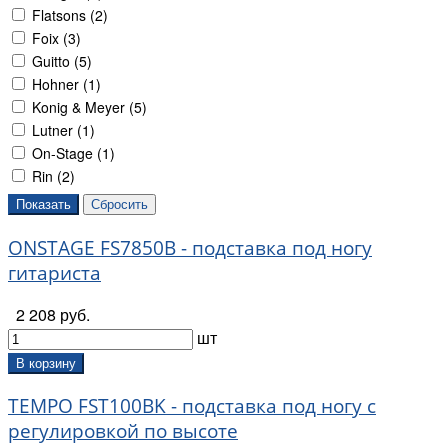
Flatsons (
2
)
Foix (
3
)
Guitto (
5
)
Hohner (
1
)
Konig & Meyer (
5
)
Lutner (
1
)
On-Stage (
1
)
Rin (
2
)
Soundking (
1
)
Superfix (
1
)
ONSTAGE FS7850B - подставка под ногу
Tempo (
1
)
Wittner (
1
)
гитариста
Wolf (
1
)
2 208 руб.
Мозеръ (
3
)
шт
В корзину
TEMPO FST100BK - подставка под ногу с
регулировкой по высоте